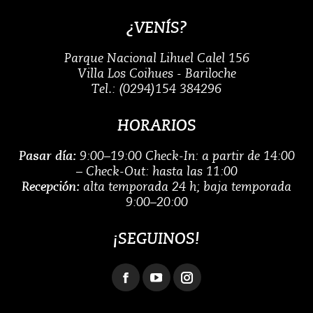
¿VENÍS?
Parque Nacional Lihuel Calel 156
Villa Los Coihues - Bariloche
Tel.: (0294)154 384296
HORARIOS
Pasar día:
9:00–19:00 Check-In: a partir de 14:00
– Check-Out: hasta las 11:00
Recepción:
alta temporada 24 h; baja temporada
9:00–20:00
¡SEGUINOS!
Encuéntranos en:
Facebook
YouTube
Instagram
page
page
page